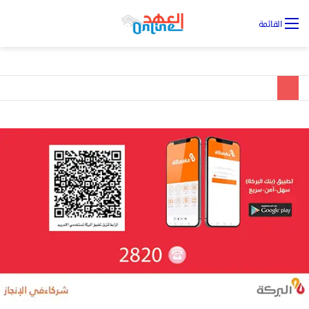
تس
القائمة
ال