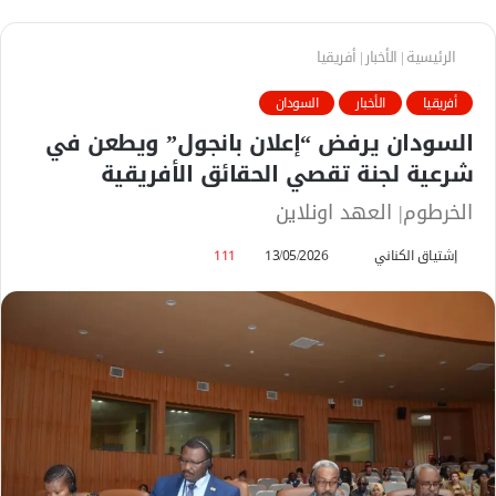
الرئيسية
|
الأخبار
|
أفريقيا
أفريقيا
الأخبار
السودان
السودان يرفض “إعلان بانجول” ويطعن في
شرعية لجنة تقصي الحقائق الأفريقية
الخرطوم| العهد اونلاين
إشتياق الكناني
أ
13/05/2026
111
ر
س
ل
ب
ر
ي
د
ا
إ