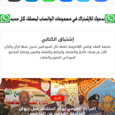
إشتياق الكناني
صحيفة العهد اونلاين الإلكترونية جامعة لكل السودانيين تجدون فيها الرأي والرأي
الآخر عبر منصات الأخبار والاقتصاد والرياضة والثقافة والفنون وقضايا المجتمع
السوداني المتنوع والمتعدد
ف
ي
م
س
و
ب
ق
و
ع
ك
ا
الأخبار
ل
المراجع القومي يؤكد استئناف عمل ديوان
و
المراجعة القومي من الخرطوم