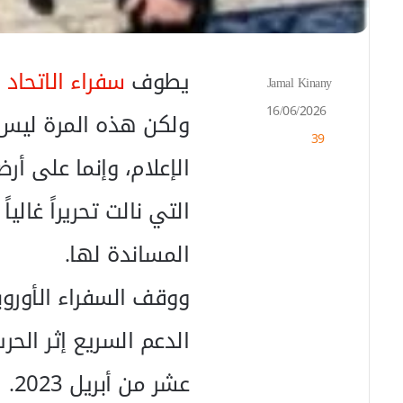
يطوف
سفراء الاتحاد 
Jamal Kinany
أ
ر
16/06/2026
ولكن هذه المرة ليس ع
س
39
ل
ب
الإعلام، وإنما على أ
ر
ي
التي نالت تحريراً غالي
د
ا
المساندة لها.
إ
ل
ووقف السفراء الأوروب
ك
ت
ر
الدعم السريع إثر الح
و
ن
عشر من أبريل 2023.
ي