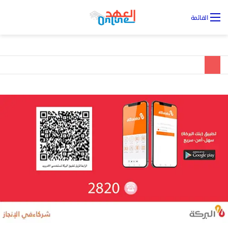
تس
القائمة
ال