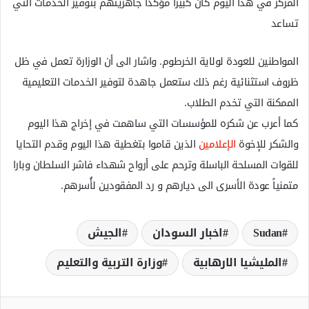
المركز في هذا اليوم كان كبيرا مؤكدا جاهزيتهم بتوفير الخدمات التي
تساعد
المواطنين للعودة لولاية الخرطوم. واشار الى أن الوزارة تعمل في ظل
ظروف استثنائية رغم ذلك ستعمل جاهدة لتوفير الخدمات التعليمية
الممكنة التي تخدم الطلاب.
كما أعرب عن شكره للمؤسسات التي ساهمت في إخراج هذا اليوم
والشكر للإخوة
الإعلامين
الذين قاموا بتغطية هذا اليوم وقدم التحايا
للقوات المسلحة الباسلة وترحم على أرواح شهداء فاشر السلطان وبارا
متمنياً عودة الأسرى الى ديارهم و رد المفقودين لأُسرهم.
Sudan
اخبار السودان
الجيش
المليشيا الارھابية
وزارة التربية والتعليم