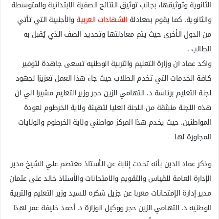
الثانوية وثوثيقها، بجانب توثيق النتائج الصفية الابتدائية والمتوسطة
والثانوية. كما يقوم بمعادلة
الشهادات العربية
والأجنبية التي تأتي
من الدول الأخرى حيث يتم معادلتها وتحديد الصف الذي يُقبل به
الطالب .
واكد عماد ان وزارة التعليم والتربية الوطنيه تسعى جاهدة لتوفير
كافة الخدمات التي تخدم الطلاب حيث جاء هذا العمل تعزيزا لجهود
لجنة التعليم برئاسة د. التهامي الزين حجر وزير التعليم مشيرا الي ان
هذه اللجنة منبثقة من اللجنة العليا لتهيئة ولاية الخرطوم لعودة
المواطنين. حيث يخدم هذا المركز مواطني ولاية الخرطوم والولايات
المجاورة لها
وذكر عماد الدين بأنه تحدث إنابة عن الأستاذ معتصم علي الشيخ مدير
الإدارة العامة للقياس والتقويم والامتحانات والأستاذ خالد على عثمان
مدير إدارة الإمتحانات معربا عن جزيل شكره للسيد وزير التعليم والتربية
الوطنيه د. التهامي الزين حجر ووكيل الوزارة د. أحمد خليفة عمر لهذا