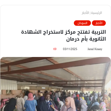
الرئيسية
|
الأخبار
الأخبار
السودان
التربية تفتتح مركز لاستخراج الشهادة
الثانوية بأم درمان
Jamal Kinany
أ
03/11/2025
69
ر
س
ل
ب
ر
ي
د
ا
إ
ل