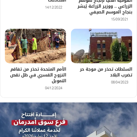
المحادثات
القومية العليا لإنجاح لموسم
الزراعي .. ووزير الزراعة يُبشر
14/12/2022
بنجاح الموسم الصيفي
15/09/2021
السلطات تحذر من موجة حر
الأمم المتحدة تحذر من تفاقم
تضرب البلاد
النزوح القسري في ظل نقص
التمويل
08/04/2023
04/12/2024