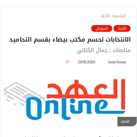
الرئيسية
|
الأخبار
الأخبار
السودان
الانتخابات تحسم مكتب بيضاء بقسم التحاميد
متابعات | جمال الكناني
Jamal Kinany
أ
20/05/2026
47
ر
س
ل
ب
ر
ي
د
ا
العهد
إ
ل