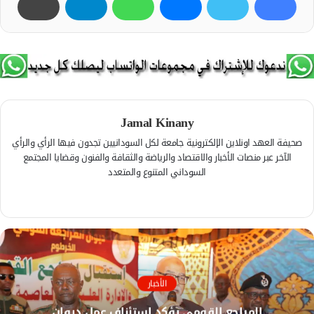
Jamal Kinany
صحيفة العهد اونلاين الإلكترونية جامعة لكل السودانيين تجدون فيها الرأي والرأي
الآخر عبر منصات الأخبار والاقتصاد والرياضة والثقافة والفنون وقضايا المجتمع
السوداني المتنوع والمتعدد
ف
ي
م
س
و
ب
ق
و
ع
ك
ا
الأخبار
ل
المراجع القومي يؤكد استئناف عمل ديوان
و