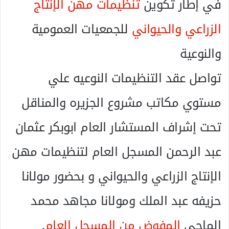
في إطار تكوين
تنظيمات مهن الإنتاج
ك
ت
الزراعي والحيواني
للجمعيات العمومية
ر
و
والنوعية
ن
ي
تواصل عقد التنظيمات النوعيه علي
ا
مستوي مكاتب مشروع الجزيره والمناقل
تحت إشراف المستشار العام ابوبكر عثمان
عبد الرحمن المسجل العام لتنظيمات مهن
الإنتاج الزراعي والحيواني و بحضور مولانا
حزيفه عبد الملك ومولانا مجاهد محمد
الماحى
المفوض من المسجل العام
.