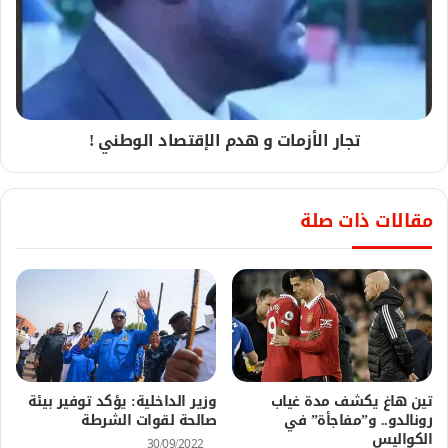
تجار الأزمات و هدم الإقتصاد الوطني !
مقالات ذات صلة
تين هاغ يكشف مدة غياب
وزير الداخلية: يؤكد توفير بيئة
رونالدو.. و”مفاجأة” في
صالحة لقوات الشرطة
الكواليس
30/09/2022