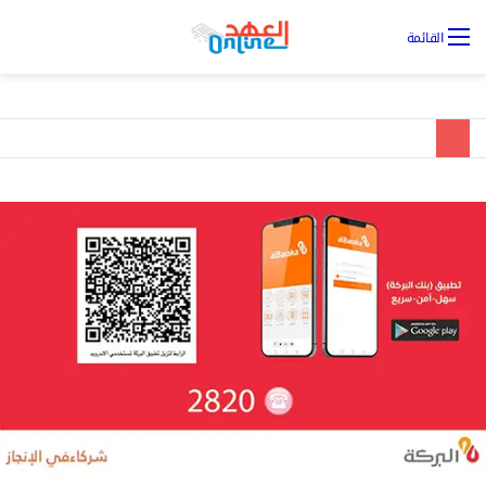
تس
القائمة
ال