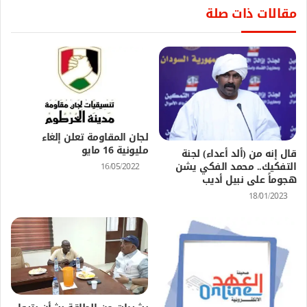
مقالات ذات صلة
لجان المقاومة تعلن إلغاء
مليونية 16 مايو
قال إنه من (ألد أعداء) لجنة
التفكيك.. محمد الفكي يشن
16/05/2022
هجوماً على نبيل أديب
18/01/2023