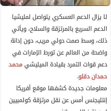
ل
ك
لا يزال الدعم العسكري يتواصل لمليشيا
ت
ر
الدعم السريع بالمرتزقة والسلاح، ويأتي
و
ن
ذلك، وسط صمت دولي مريب، دون إدانة
ي
ا
واضحة من العالم عن تورط الإمارات في
دعم قوات التمرد بقيادة الميليشي
محمد
حمدان دقلو
.
معلومات جديدة كشفها موقع أفريكا
إنتليجنس أمس عن نقل مرتزقة كولمبيين