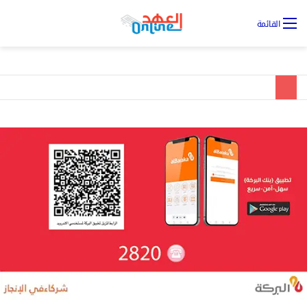
تس
القائمة
ال