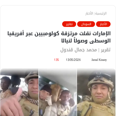
الرئيسية
|
الأخبار
الأخبار
السودان
تقارير
الإمارات نقلت مرتزقة كولومبيين عبر أفريقيا
الوسطى وصولاً لنيالا
تقرير | محمد جمال قندول
Jamal Kinany
أ
13/05/2026
135
ر
س
ل
ب
ر
ي
د
ا
إ