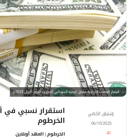
أسعار العملات الأجنبية مقابل الجنيه السوداني الصادرة اليوم 1أبريل 2023م
استقرار نسبي في أس
إشتياق الكناني
أ
الخرطوم
ر
06/10/2025
س
41
ل
الخرطوم | العهد أونلاين