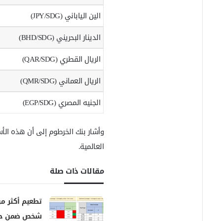
الين الياباني (JPY/SDG)
الدينار البحريني (BHD/SDG)
الريال القطري (QAR/SDG)
الريال العماني (QMR/SDG)
الجنيه المصري (EGP/SDG)
وأشار بنك الخرطوم إلى أن هذه الأسع
العالمية.
مقالات ذات صلة
شخص ضمن حم