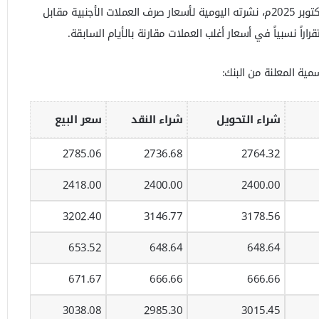
أصدر بنك الخرطوم، اليوم الإثنين 6 أكتوبر 2025م، نشرته اليومية لأسعار صرف العملات الأجنبية مقابل
اراً نسبياً في أسعار أغلب العملات مقارنة بالأيام السابقة.
ية المعلنة من البنك:
شراء التحويل
شراء النقد
سعر البيع
2785.06
2736.68
2764.32
2418.00
2400.00
2400.00
3202.40
3146.77
3178.56
653.52
648.64
648.64
671.67
666.66
666.66
3038.08
2985.30
3015.45