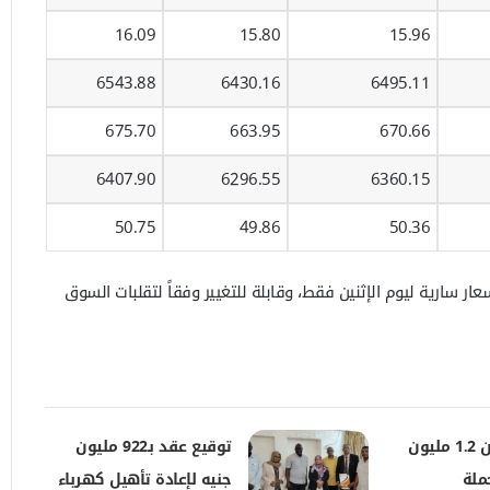
16.09
15.80
15.96
6543.88
6430.16
6495.11
675.70
663.95
670.66
6407.90
6296.55
6360.15
50.75
49.86
50.36
ار سارية ليوم الإثنين فقط، وقابلة للتغيير وفقاً لتقلبات السوق
تطعيم أكثر من 1.2 مليون
توقيع عقد بـ922 مليون
لة
جنيه لإعادة تأهيل كهرباء