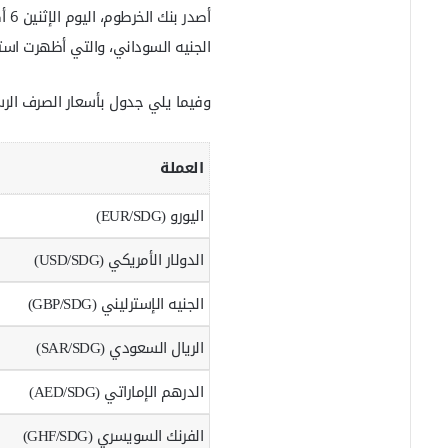
ب
ر
الجنيه السوداني، والتي أظهرت استقر
ي
د
ا
وفيما يلي جدول بأسعار الصرف الرسم
إ
ل
ك
العملة
ت
ر
اليورو (EUR/SDG)
و
ن
ي
الدولار الأمريكي (USD/SDG)
ا
الجنيه الإسترليني (GBP/SDG)
الريال السعودي (SAR/SDG)
الدرهم الإماراتي (AED/SDG)
الفرنك السويسري (GHF/SDG)