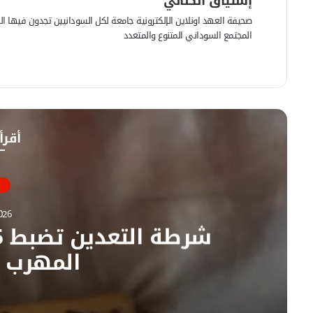
إشتياق الكناني
صحيفة العهد اونلاين الإلكترونية جامعة لكل السودانيين تجدون فيها الرأي
المجتمع السوداني المتنوع والمتعدد
ف
ي
م
س
و
ب
ق
و
ع
أقرأ
ك
ا
ل
و
ي
ب
026
المهرب ب