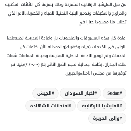
من قبل المليشيا الارهابية المتمردة وذلك بسرقة كل الاثاثات المكتبية
والمراوح والمكيفات وتدمير البنية التحتية للمياه والكهرباء،الامر الذي
تطلب منا مجهودا جبارا في
اعادة كل هذه المسروقات والمنهوبات بل واعادة المدرسة لطبيعتها
الاولي في الخدمات (مياه وكهرباء)والحمدلله الآن اكتملت كل
الخدمات وتم توفير الاذاعة الداخلية للمدرسة وصيانة الحمامات شملت
طلاء الجدران. بكلفة اجمالية لحجم الضرر الناتج بلغ (٢.٢٠٠.٠٠٠)جنيه تم
توفيرها من مجلس الامناء،والخيرين..
Sudan
اخبار السودان
الجيش
المليشيا الارھابية
امتحانات الشهادة
وإلي الجزيرة