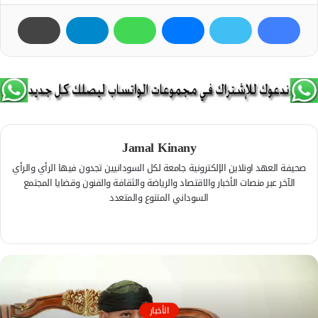
Jamal Kinany
صحيفة العهد اونلاين الإلكترونية جامعة لكل السودانيين تجدون فيها الرأي والرأي
الآخر عبر منصات الأخبار والاقتصاد والرياضة والثقافة والفنون وقضايا المجتمع
السوداني المتنوع والمتعدد
ف
ي
م
س
و
ب
ق
و
ع
ك
ا
الأخبار