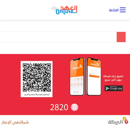
تس
القائمة
ال