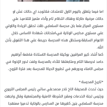
اما فيما يتعلق باليوم الاول للامتحات فلاتوجد اي حالات غش او
حالات مرضية طارئة وهناك انتظام تام وآداء متميز للتلاميذ علي
مستوي المركز.علما بان مدرسة السلمابي ظلت تحقق الريادة والاولي
علي مستوي مدارس الولاية في،امتحانات شهادة الاساس خلال
الاعوام السابقة.وستظل هذه المدرسة حريصة علي هذا التفوق بأذن
الله.
كما أشاد كبير المراقبين بوكيلة المدرسة الاستاذة فاطمة أبراهيم
حامد لحرصها التام ومتابعتها للآداء بالمدرسة ولفت لدور الإخوة في
مجلس الامناء ودورهم في تطبيع الحياة للمدرسة بعد فترة النزوح..
*تاريخ المدرسة:*
حيث تحدث للصحيفة الاخ نادر محمدعلي ساتي رئيس المجلس التربوي
ورئيس لجنة الخدمات ومقرر الشرطة الامنية والمجتمعية وقال واجهت
مدرسة السلمابي بنين كغيرها من المدارس بالولاية تدميرا ممنهجا