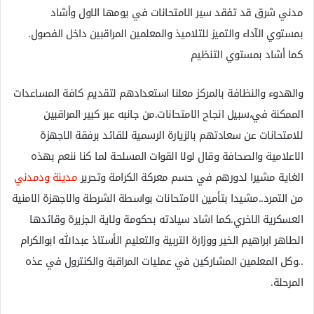
مدني شرق قد تفقد سير الامتحانات في يومها الاول وأشاد
بمستوي الآداء والتميز للتلاميذ والمعلمين المراقبين داخل الفصول.
كما أشاد بمستوي التنظيم
والهدوء والنظافة بالمركز معلنا استعدادهم لتقديم كافة المساعدات
الممكنة في،سبيل انجاح الامتحانات.من جانبه عبر كبير المراقبين
للامتحانات عن سعادتهم بالزيارة الرسمية للقائد برفقة الاجهزة
الاعلامية والصحافة وقال لولا القوات المسلحة لما كنا ننعم بهذه
الغاية مشيرا لدورهم في حسم معركة الكرامة وتحرير
مدينة ودمدني
من التمرد..مشيدا بتأمين الامتحانات بواسطة الشرطة والاجهزة الامنية
العسكرية الاخري.كما اشاد سيادته بحكومة ولاية الجزيرة وقائدها
الطاهر ابراهيم الخير ووزارة التربية والتعليم الأستاذ عبدالله ابوالكرام
..وكل المعلمين المشاركين في عمليات المراقبة والكنترول في عذه
المرحلة.