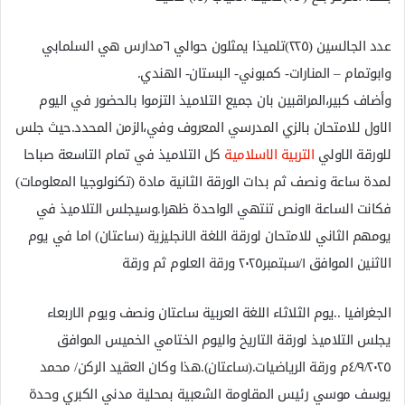
عدد الجالسين (٢٢٥)تلميذا يمثلون حوالي ٦مدارس هي السلمابي
وابوتمام – المنارات- كمبوني- البستان- الهندي.
وأضاف كبير،المراقبين بان جميع التلاميذ التزموا بالحضور في اليوم
الاول للامتحان بالزي المدرسي المعروف وفي،الزمن المحدد.حيث جلس
للورقة الاولي
التربية الاسلامية
كل التلاميذ في تمام التاسعة صباحا
لمدة ساعة ونصف ثم بدات الورقة الثانية مادة (تكنولوجيا المعلومات)
فكانت الساعة ١١ونص تنتهي الواحدة ظهرا.وسيجلس التلاميذ في
يومهم الثاني للامتحان لورقة اللغة الانجليزية (ساعتان) اما في يوم
الاثنين الموافق ١/سبتمبر٢٠٢٥ ورقة العلوم ثم ورقة
الجغرافيا ..يوم الثلاثاء اللغة العربية ساعتان ونصف ويوم الاربعاء
يجلس التلاميذ لورقة التاريخ واليوم الختامي الخميس الموافق
٤/٩/٢٠٢٥م ورقة الرياضيات.(ساعتان).هذا وكان العقيد الركن/ محمد
يوسف موسي رئيس المقاومة الشعبية بمحلية مدني الكبري وحدة