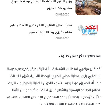
وزير البنى التحتية بالخرطوم يوجه بتسريع
مشروعات الطرق
08/08/2026
نقابة عمال التعليم العام تدين الاعتداء على
معلم بكرري وتطالب بالتحقيق
08/08/2026
استطلاع: بابكرحسن حنتوب
أكد كبير مراقبي امتحانات الشهادة الأبتدائية بمركز رقم(٥٤٧)مدرسة
السلمابي بنين بمحلية مدني الكبري الوحدة الادارية شرق الاستاذ/
عبدالله الصديق عبدالرحيم.. هدوء الاحوال الامنية بالمركز جاء نتيجة
لتضافر الجهود الرسمية والشعبية بين ادارة المركز ومجلس الأمناء
والآباء.وأوضح سيادته بأن عدد المتقدمين للإمتحان للعام ٢٠٢٥/٢٠٢٦م
بهذا المركز بلغ (٢٤٠)تلميذا الغياب (١٥) تلميذ