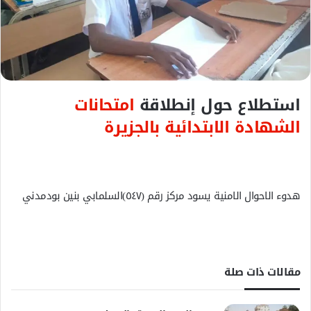
ك
ت
ر
و
ن
ي
استطلاع حول إنطلاقة
امتحانات
ا
الشهادة الابتدائية بالجزيرة
هدوء الاحوال الامنية يسود مركز رقم (٥٤٧)السلمابي بنين بودمدني
مقالات ذات صلة