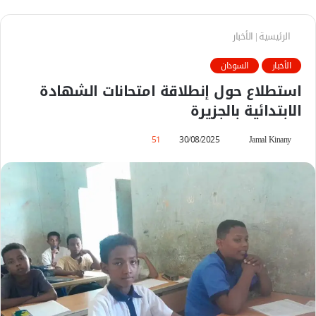
الرئيسية
|
الأخبار
الأخبار
السودان
استطلاع حول إنطلاقة امتحانات الشهادة
الابتدائية بالجزيرة
Jamal Kinany
أ
30/08/2025
51
ر
س
ل
ب
ر
ي
د
ا
إ
ل