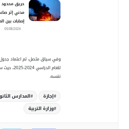
ي
حريق محدود
ا
مدني إثر صاعق
إصابات بين ال
05/08/2026
وفي سياق متصل، تم اعتماد جدول الا
نفسه.
إجازة
المدارس الثانو
وزارة التربية