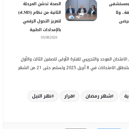
 بمستشفى
الصحة تدشن المرحلة
ة.. ولا
الثانية من نظام (eLMIS)
مرضى
لتعزيز التحول الرقمي
بالإمدادات الطبية
05/08/2026
متحان الموحد والتجريبي للفترة الأولى للصفين الثالث والأول
للعام الدراسي 2024-2025، حيث ستنطلق الامتحانات في 8 أبريل 2025 وتستمر حتى 21 من الشهر
ية
شهر رمضان
قرار
نهر النيل