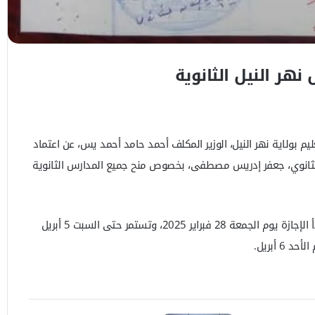
نهر النيل الثانوية
تعليم بولاية نهر النيل، الوزير المكلف أحمد حامد أحمد يس، عن اعتماد
م الثانوي، جعفر إدريس مصطفى، بخصوص منح جميع المدارس الثانوية
إجازة خلال شهر رمضان المبارك. تبدأ الإجازة يوم الجمعة 28 فبراير 2025، وتستمر حتى السبت 5 أبريل