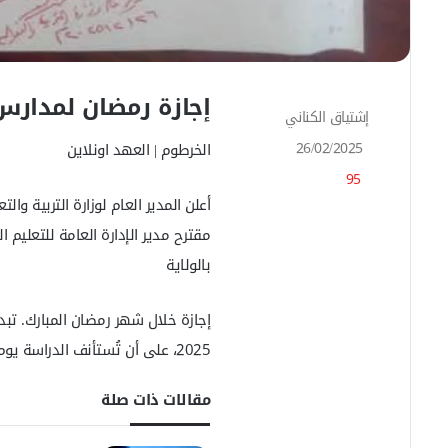
إجازة رمضان لمدارس 
إشتياق الكناني
أ
ر
26/02/2025
الخرطوم | العهد اونلاين
س
95
ل
ب
أعلن المدير العام لوزارة التربية وال
ر
مقترح مدير الإدارة العامة للتعلي
ي
د
بالولاية
ا
إ
ل
ك
2025، على أن تُستأنف الدراسة يوم الأحد 6 أبريل.
ت
ر
مقالات ذات صلة
و
ن