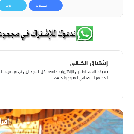
فيسبوك
تويتر
إشتياق الكناني
صحيفة العهد اونلاين الإلكترونية جامعة لكل السودانيين تجدون فيها الرأي
المجتمع السوداني المتنوع والمتعدد
ف
ي
م
س
و
ب
ق
و
ع
أقرأ
ك
ا
ل