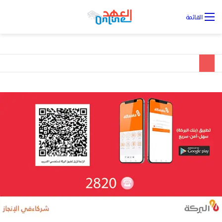
تس
القائمة
ال