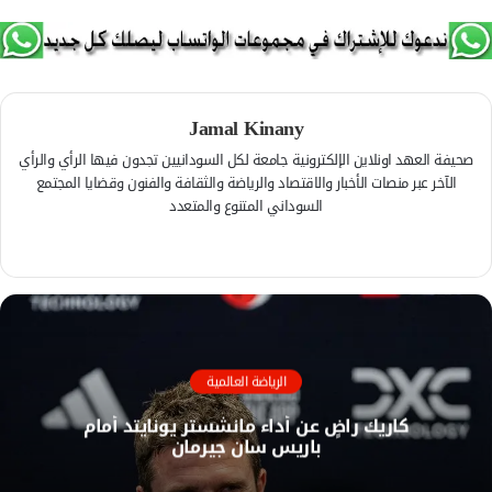
Jamal Kinany
صحيفة العهد اونلاين الإلكترونية جامعة لكل السودانيين تجدون فيها الرأي والرأي
الآخر عبر منصات الأخبار والاقتصاد والرياضة والثقافة والفنون وقضايا المجتمع
السوداني المتنوع والمتعدد
ف
ي
م
س
و
ب
ق
و
ع
ك
ا
الرياضة العالمية
ل
كاريك راضٍ عن أداء مانشستر يونايتد أمام
و
باريس سان جيرمان
ي
ب