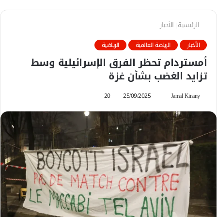
الرئيسية
|
الأخبار
الأخبار
الرياضة العالمية
الرياضية
أمستردام تحظر الفرق الإسرائيلية وسط
تزايد الغضب بشأن غزة
Jamal Kinany
أ
25/09/2025
20
ر
س
ل
ب
ر
ي
د
ا
إ
ل