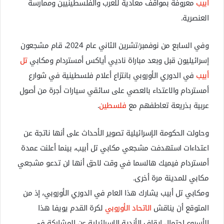
أبيب
معروفة بمواقف معادية للعرب والفلسطينيين وممارسة
العنصرية.
وفي السابع من نوفمبر/تشرين الثاني عام 2024، قام مشجعون
إسرائيليون قبل وبعد مباراة ناديي أياكس أمستردام ومكابي
تل
أبيب
في الدوري الأوروبي بانتزاع أعلام فلسطينية في شوارع
أمستردام والاعتداء بالعصي على سائقي سيارات أجرة من أصول
عربية بذريعة تعاطفهم مع
فلسطين
.
وحاولت الحكومة الإسرائيلية تصوير الأحداث على أنها ناتجة عن
اعتداءات استهدفت مشجعي مكابي تل أبيب، بينما أعلنت عمدة
أمستردام فيميك هالسما في وقت لاحق أنها لن تدعو مشجعي
مكابي للمدينة مرة أخرى.
ومكابي تل أبيب يشارك هذا العام في الدوري الأوروبي، إذ من
المتوقع أن يناقش
الاتحاد الأوروبي
لكرة القدم يويفا هذا
الأسبوع احتمال إيقاف الأندية الإسرائيلية عن المشاركة في