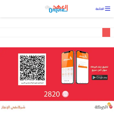
تس
القائمة
ال