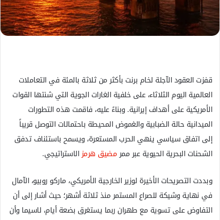
ك
ت
ر
و
ن
ي
ا
قفزت العقود الآجلة لخام برنت بأكثر من ثلاثة بالمئة في التعاملات
العالمية اليوم الثلاثاء، على خلفية الغارات الجوية التي شنتها القوات
الأمريكية على أهداف إيرانية. وبناءً عليه، فاقمت هذه التطورات
الميدانية حالة الضبابية والغموض المحيطة باحتمالات التوصل قريباً
إلى اتفاق سياسي ينهي الحرب المستعرة، ويسمح باستئناف تدفق
الشحنات البحرية الحيوية عبر ممر
مضيق هرمز
الاستراتيجي.
وبددت التصريحات الأخيرة لوزير الخارجية الأمريكي، ماركو روبيو، الآمال
في نهاية وشيكة للصراع المستمر منذ ثلاثة أشهر؛ حيث أشار إلى أن
التفاوض على تسوية مع طهران ربما يستغرق بضعة أيام، لاسيما وأن