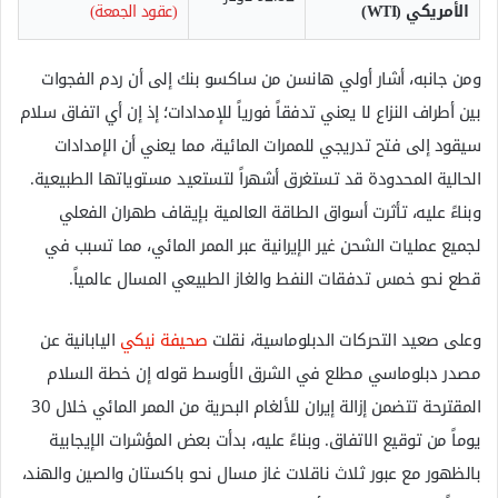
الأمريكي (WTI)
(عقود الجمعة)
ومن جانبه، أشار أولي هانسن من ساكسو بنك إلى أن ردم الفجوات
بين أطراف النزاع لا يعني تدفقاً فورياً للإمدادات؛ إذ إن أي اتفاق سلام
سيقود إلى فتح تدريجي للممرات المائية، مما يعني أن الإمدادات
الحالية المحدودة قد تستغرق أشهراً لتستعيد مستوياتها الطبيعية.
وبناءً عليه، تأثرت أسواق الطاقة العالمية بإيقاف طهران الفعلي
لجميع عمليات الشحن غير الإيرانية عبر الممر المائي، مما تسبب في
قطع نحو خمس تدفقات النفط والغاز الطبيعي المسال عالمياً.
وعلى صعيد التحركات الدبلوماسية، نقلت
صحيفة نيكي
اليابانية عن
مصدر دبلوماسي مطلع في الشرق الأوسط قوله إن خطة السلام
المقترحة تتضمن إزالة إيران للألغام البحرية من الممر المائي خلال 30
يوماً من توقيع الاتفاق. وبناءً عليه، بدأت بعض المؤشرات الإيجابية
بالظهور مع عبور ثلاث ناقلات غاز مسال نحو باكستان والصين والهند،