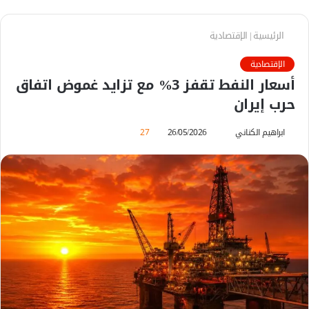
الرئيسية
|
الإقتصادية
الإقتصادية
أسعار النفط تقفز 3% مع تزايد غموض اتفاق
حرب إيران
ابراهيم الكناني
أ
26/05/2026
27
ر
س
ل
ب
ر
ي
د
ا
إ
ل