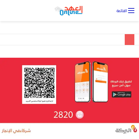
تس
القائمة
ال