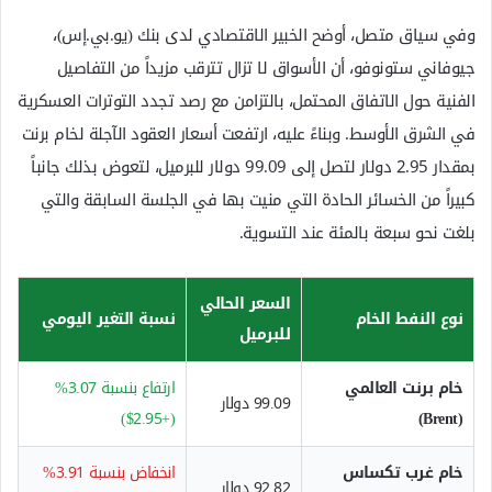
وفي سياق متصل، أوضح الخبير الاقتصادي لدى بنك (يو.بي.إس)،
جيوفاني ستونوفو، أن الأسواق لا تزال تترقب مزيداً من التفاصيل
الفنية حول الاتفاق المحتمل، بالتزامن مع رصد تجدد التوترات العسكرية
في الشرق الأوسط. وبناءً عليه، ارتفعت أسعار العقود الآجلة لخام برنت
بمقدار 2.95 دولار لتصل إلى 99.09 دولار للبرميل، لتعوض بذلك جانباً
كبيراً من الخسائر الحادة التي منيت بها في الجلسة السابقة والتي
بلغت نحو سبعة بالمئة عند التسوية.
السعر الحالي
نوع النفط الخام
نسبة التغير اليومي
للبرميل
خام برنت العالمي
ارتفاع بنسبة 3.07%
99.09 دولار
(+2.95$)
(Brent)
خام غرب تكساس
انخفاض بنسبة 3.91%
92.82 دولار