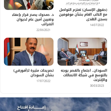
(حقوق الإنسان) تعتزم التواصل
مع النائب العام بشأن موقوفين
د. حمدوك يصدر قرار بإعفاء
بسجن الهدى
وتعيين أمين عام لديوان
الضرائب
14/07/2022
22/06/2021
السودان.. اجتماع بالقصر يوجه
تصريحات مثيرة لـ(أفورقي)
بالتوسع في شبكة الاتصالات
بشأن السودان
والإنترنت
17/07/2022
30/03/2023