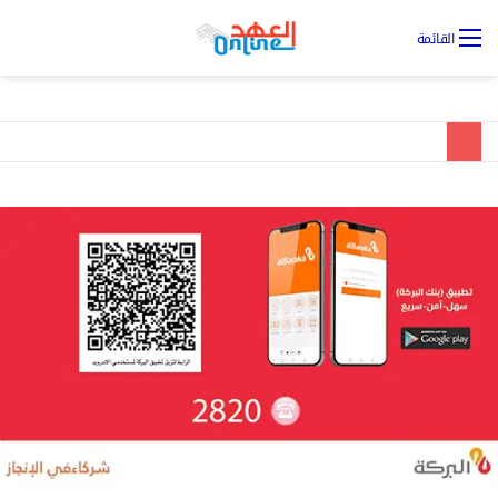
تس
القائمة
ال