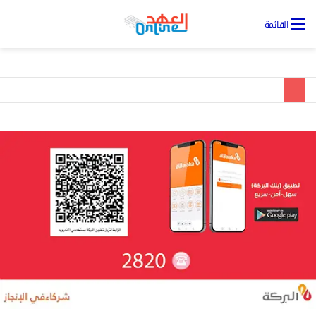
تس
القائمة
ال