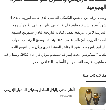
الهجومية
وعلى الرغم من المطب التكتيكي القاسي الذي عاشه أموريم لمدى 14
شهراً مع مانشستر يونايتد قبل إقالته في يناير الماضي، إلا أن أسهمه
التدريبية لا تزال مرتفعة بفضل قيادته التاريخية لنادي سبورتنج لشبونة
لحصد الدوري البرتغالي عامي 2021 و2024؛ ويصبح البرتغالي الدولي
السابق رابع مدرب يقود المقاعد الفنية لـ
نادي ميلان
منذ التتويج الأخير
بلقب “السكوديتو” تحت إشراف ستيفانو بيولي في عام 2022، وسط رغبة
جماهيرية عارمة للتخلص من الأسلوب الدفاعي الحذر.
مقالات ذات صلة
الأهلي مدني والهلال الساحل يستهلان المشوار الإفريقي
06/08/2026