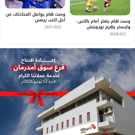
وست هام يواصل المحادثات من
أجل لاعب ريمس
وست هام يتعثر أمام بالاس..
وليستر يهزم نورويتش
29/01/2022
28/08/2021