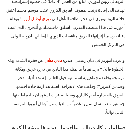
البرتغالي روبن أموريم، البالغ من العمر 41 عاماً؛ في خطوة إستراتيجية
تهدف إلى إعادة ترتيب صفوف الفريق الكروي عقب موسم محبط أخفق
خلاله الروسونيري في حجز بطاقة التأهل إلى
دوري أبطال أوروبا
؛ ويخلف
أموريم في هذا المنصب المدرب السابق ماسيميليانو أليجري، الذي تمت
إقالته رسمياً إثر إنهاء الفريق منافسات الدوري الإيطالي للدرجة الأولى
في المركز الخامس.
وأعرب أموريم في بيان رسمي أصدره
نادي ميلان
عن فخره الشديد بهذه
الخطوة قائلاً: “أدرك تماماً ما يمثله هذا النادي من تاريخ عريق ومكانة
مرموقة وقاعدة جماهيرية استثنائية حول العالم، إنه تحد أقبله بفخر
وحماس كبيرين”؛ وجاءت هذه الانفراجة الفنية بعد أزمة حادة اختتمها
الفريق بالخسارة أمام كالياري وسط صافرات استهجان حادة أطلقتها
جماهير ملعب سان سيرو؛ غضباً من الغياب عن أبطال أوروبا للموسم
الثاني توالياً.
تطلعات كاردينالي والتحول نحو فلسفة الكرة