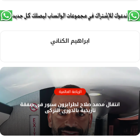
ابراهيم الكناني
م
و
ق
ع
ا
ل
الرياضة العالمية
و
انتقال محمد صلاح لطرابزون سبور في صفقة
ي
تاريخية بالدوري التركي
ب