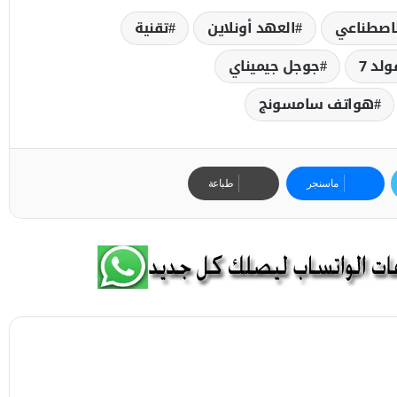
لاصطناعي
العهد أونلاين
تقنية
لد 7
جوجل جيميناي
هواتف سامسونج
ماسنجر
طباعة