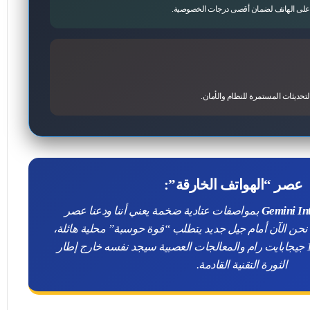
 على الهاتف لضمان أقصى درجات الخصوصية.
 عصر “الهواتف الخارقة”:
بمواصفات عتادية ضخمة يعني أننا ودعنا عصر
؛ نحن الآن أمام جيل جديد يتطلب “قوة حوسبة” محلية هائلة،
ومن يتخلف عن سباق الـ 12 جيجابايت رام والمعالجات العصبية سيجد نفسه خارج إطار
الثورة التقنية القادمة.