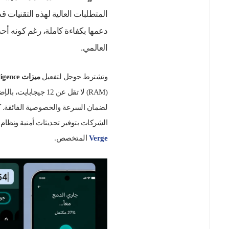
ر
ي
د
دعمها بكفاءة كاملة، رغم كونه أح
ا
إ
العالمي.
ل
ك
وتشترط جوجل لتفعيل
ميزات Gemini Intelligence
ت
ر
(RAM) لا تقل عن 12 جيجابايت، بالإضافة إلى القدرة على تشغيل نماذج
و
لضمان السرعة والخصوصية الفائقة. كما
ن
ي
الشركات بتوفير تحديثات أمنية ونظام لمدة لا تقل عن 5 سنوات، وهو ما 
ا
Verge
المتخصص.