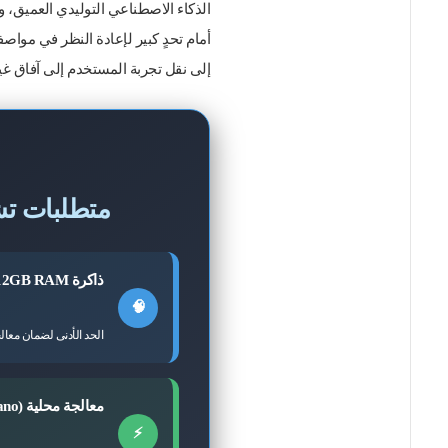
الذكاء الاصطناعي التوليدي العميق، 
أمام تحدٍ كبير لإعادة النظر في مواصف
إلى نقل تجربة المستخدم إلى آفاق غي
متطلبات تش
ذاكرة 12GB RAM فما فوق
🧠
الحد الأدنى لضمان معال
معالجة محلية (Gemini Nano)
⚡