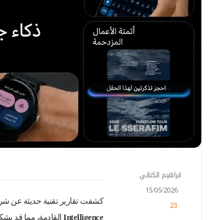
ابراهيم الكناني
أ
ر
15/05/2026
س
كشفت تقارير تقنية حديثة عن ش
23
ل
ب
Intelligence
القادمة، مما قد يشك