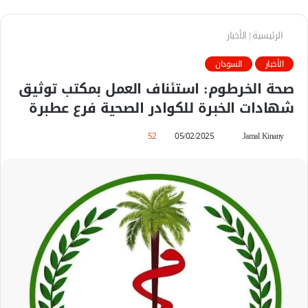
الرئيسية
|
الأخبار
الأخبار
السودان
صحة الخرطوم: استئناف العمل بمكتب توثيق
شهادات الخبرة للكوادر الصحية فرع عطبرة
Jamal Kinany
أ
05/02/2025
52
ر
س
ل
ب
ر
ي
د
ا
إ
ل