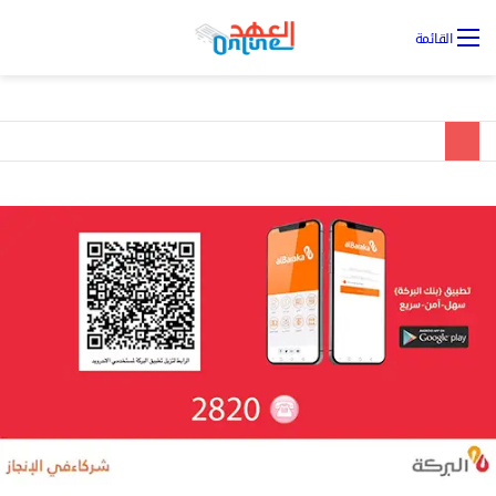
تس
القائمة
ال