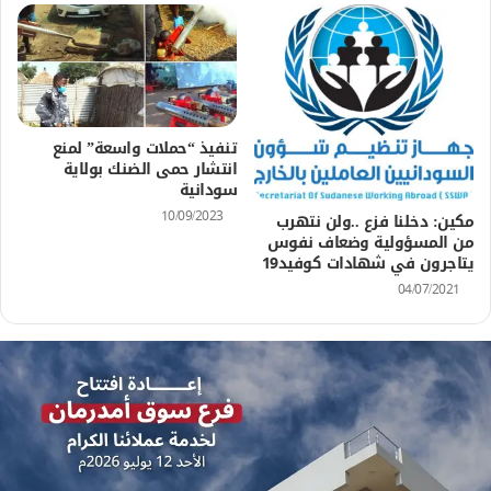
تنفيذ “حملات واسعة” لمنع
انتشار حمى الضنك بولاية
سودانية
10/09/2023
مكين: دخلنا فزع ..ولن نتهرب
من المسؤولية وضعاف نفوس
يتاجرون في شهادات كوفيد19
04/07/2021