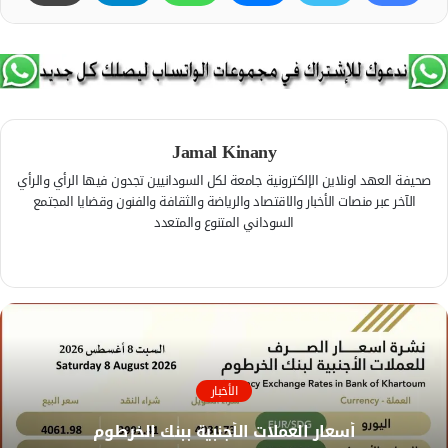
Jamal Kinany
صحيفة العهد اونلاين الإلكترونية جامعة لكل السودانيين تجدون فيها الرأي والرأي
الآخر عبر منصات الأخبار والاقتصاد والرياضة والثقافة والفنون وقضايا المجتمع
السوداني المتنوع والمتعدد
ف
ي
م
س
و
ب
ق
و
ع
ك
ا
الأخبار
ل
و
أسعار العملات الأجنبية ببنك الخرطوم
ي