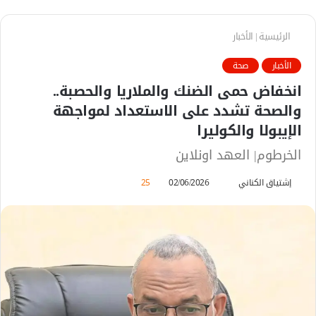
الرئيسية
|
الأخبار
الأخبار
صحة
انخفاض حمى الضنك والملاريا والحصبة..
والصحة تشدد على الاستعداد لمواجهة
الإيبولا والكوليرا
الخرطوم| العهد اونلاين
إشتياق الكناني
أ
02/06/2026
25
ر
س
ل
ب
ر
ي
د