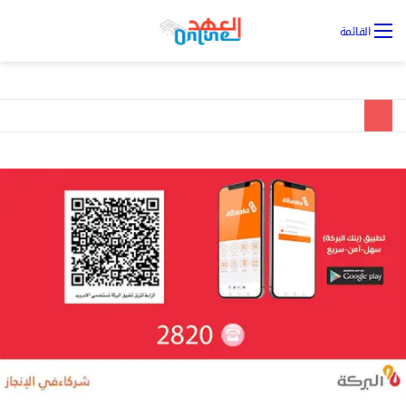
تس
القائمة
ال