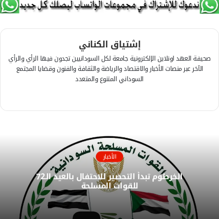
إشتياق الكناني
صحيفة العهد اونلاين الإلكترونية جامعة لكل السودانيين تجدون فيها الرأي والرأي
الآخر عبر منصات الأخبار والاقتصاد والرياضة والثقافة والفنون وقضايا المجتمع
السوداني المتنوع والمتعدد
ف
ي
م
س
و
ب
ق
و
ع
ك
ا
الأخبار
ل
الخرطوم تبدأ التحضير للاحتفال بالعيد الـ72
و
للقوات المسلحة
ي
ب