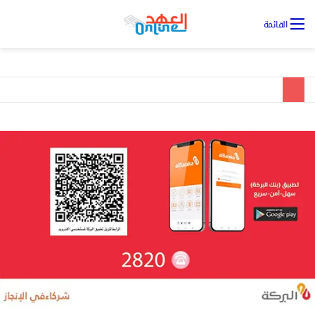
تس
القائمة
ال