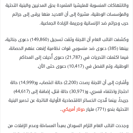
والانتهاكات المنسوبة للمليشيا المتمردة بحق المدنيين والبنية التحتية
والمؤسسات الوطنية، مشيرة إلى أن العديد منها يرقى إلى جرائم
حرب وجرائم ضد الإنسانية وجريمة الإبادة الجماعية.
وكشفت النائب العام أن اللجنة وثقت تسجيل (149,860) دعوى جنائية،
بينها (385) دعوى ضد منسوبي قوات نظامية رُفعت عنهم الحصانة،
فيما اكتملت التحريات في (21,787) دعوى أُحيلت إلى المحاكم
الوطنية، وتم الفصل في (10,417) دعوى حتى الآن.
وأشارت إلى أن اللجنة رصدت (2,200) حالة اغتصاب، و(14,999) حالة
احتجاز واختفاء قسري، و(30,971) حالة قتل، إضافة إلى (44,617)
جريحاً، بينما قُدرت الخسائر الاقتصادية الأولية الناتجة عن تدمير البنية
التحتية بنحو (771) مليار
دولار أمريكي.
.
وجددت النائب العام التزام السودان بمبدأ المساءلة وعدم الإفلات من