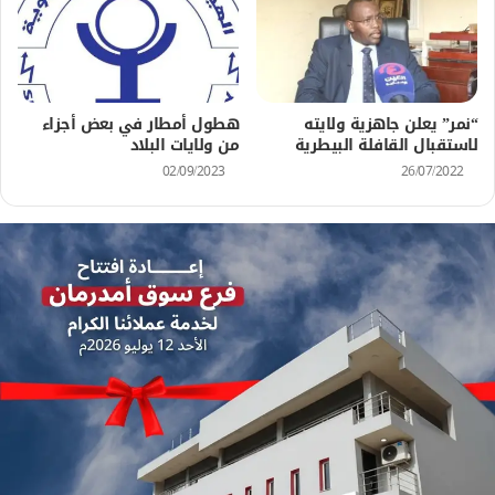
“نمر” يعلن جاهزية ولايته
هطول أمطار في بعض أجزاء
لاستقبال القافلة البيطرية
من ولايات البلاد
02/09/2023
26/07/2022