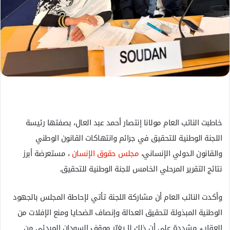
ل
ك
ت
ر
و
ن
ي
ا
خاطبت النائب العام مولانا إنتصار أحمد عبد العال، بصفتها رئيسة
اللجنة الوطنية للتحقيق في جرائم وانتهاكات القانون الوطني
والقانون الدولي الإنساني،
مجلس حقوق الإنسان
، مستعرضة أبرز
نتائج التقرير المرحلي الخامس للجنة الوطنية للتحقيق.
وأكدت النائب العام أن مشاركة اللجنة تأتي لإحاطة المجلس بالجهود
الوطنية المبذولة لتحقيق العدالة وإنصاف الضحايا ومنع الإفلات من
العقاب، مشددة على أن ذلك لا يغيّر موقف السودان المبدئي من