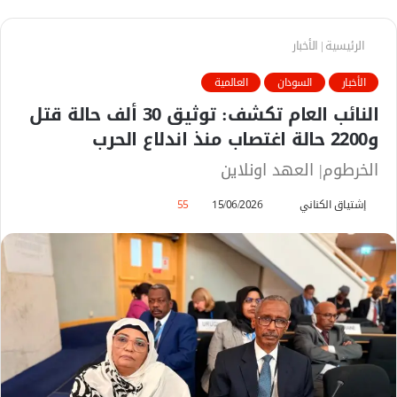
الرئيسية
|
الأخبار
الأخبار
السودان
العالمية
النائب العام تكشف: توثيق 30 ألف حالة قتل
و2200 حالة اغتصاب منذ اندلاع الحرب
الخرطوم| العهد اونلاين
إشتياق الكناني
أ
15/06/2026
55
ر
س
ل
ب
ر
ي
د
ا
إ