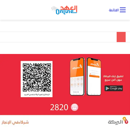
تس
القائمة
ال