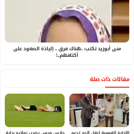
منى أبوزيد تكتب: ..هناك فرق .. إلياذة الصعود على
أكتافهم..!
مقالات ذات صلة
الإدارة القومية لنقل الدم تدعم
حارس مرمى يضرب زملاءه براية