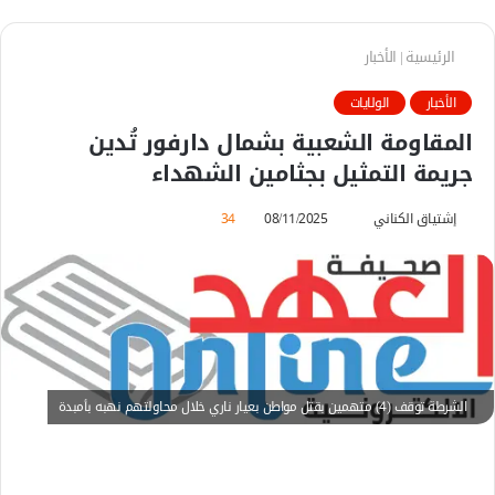
الرئيسية
|
الأخبار
الأخبار
الولايات
المقاومة الشعبية بشمال دارفور تُدين
جريمة التمثيل بجثامين الشهداء
إشتياق الكناني
أ
08/11/2025
34
ر
س
ل
ب
ر
ي
د
الشرطة توقف (4) متهمين بقتل مواطن بعيار ناري خلال محاولتهم نهبه بأمبدة
ا
إ
ل