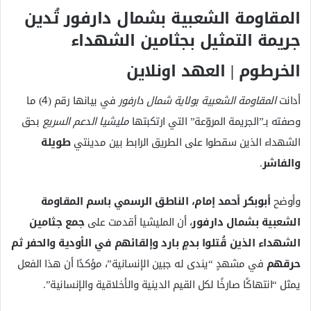
ك
المقاومة الشعبية بشمال دارفور تُدين
ت
جريمة التمثيل بجثامين الشهداء
ر
و
الخرطوم | العهد اونلاين
ن
ي
أدانت
المقاومة الشعبية بولاية شمال دارفور
في بيانها رقم (4) ما
ا
وصفته بـ”الجريمة المروّعة” التي ارتكبتها
مليشيا الدعم السريع
بحق
الشهداء الذين سقطوا على الطريق الرابط بين مدينتي
طويلة
والفاشر
.
وأوضح
أبوبكر أحمد إمام، الناطق الرسمي باسم المقاومة
الشعبية بشمال دارفور
، أن المليشيا أقدمت على
جمع جثامين
الشهداء الذين قُتلوا بدمٍ بارد وإلقائهم في الأودية والحفر ثم
حرقهم
في مشهدٍ “يندى له جبين الإنسانية”، مؤكدًا أن هذا الفعل
يمثل “انتهاكًا صارخًا لكل القيم الدينية والأخلاقية والإنسانية”.