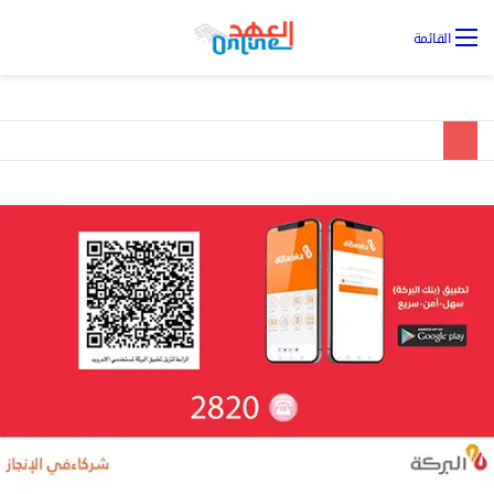
تس
القائمة
ال