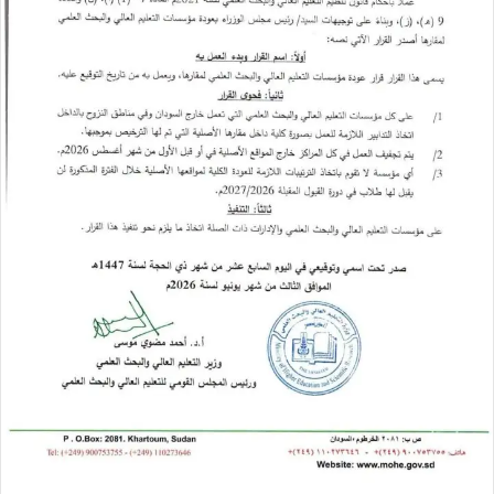
ل
ك
ت
ر
و
ن
ي
ا