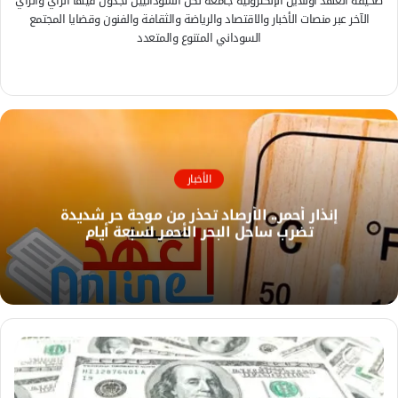
صحيفة العهد اونلاين الإلكترونية جامعة لكل السودانيين تجدون فيها الرأي والرأي
الآخر عبر منصات الأخبار والاقتصاد والرياضة والثقافة والفنون وقضايا المجتمع
السوداني المتنوع والمتعدد
ف
ي
م
س
و
ب
ق
و
ع
ك
ا
الأخبار
ل
إنذار أحمر.. الأرصاد تحذر من موجة حر شديدة
و
تضرب ساحل البحر الأحمر لسبعة أيام
ي
ب