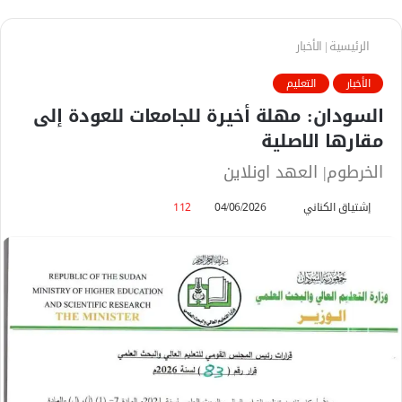
الرئيسية
|
الأخبار
الأخبار
التعليم
السودان: مهلة أخيرة للجامعات للعودة إلى
مقارها الاصلية
الخرطوم| العهد اونلاين
إشتياق الكناني
أ
04/06/2026
112
ر
س
ل
ب
ر
ي
د
ا
إ