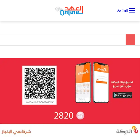
تس
القائمة
ال