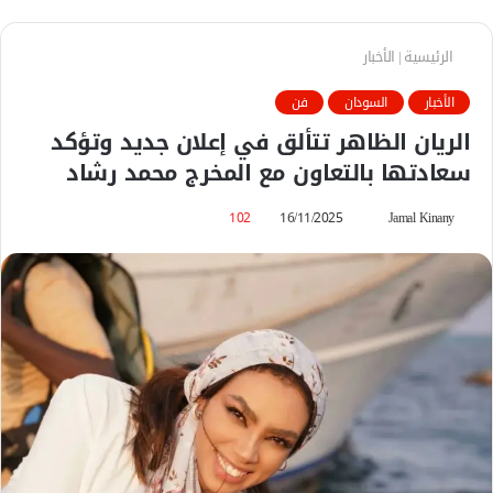
الرئيسية
|
الأخبار
الأخبار
السودان
فن
الريان الظاهر تتألق في إعلان جديد وتؤكد
سعادتها بالتعاون مع المخرج محمد رشاد
Jamal Kinany
أ
16/11/2025
102
ر
س
ل
ب
ر
ي
د
ا
إ
ل