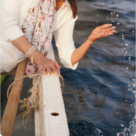
ك
ت
ر
و
ن
ي
ا