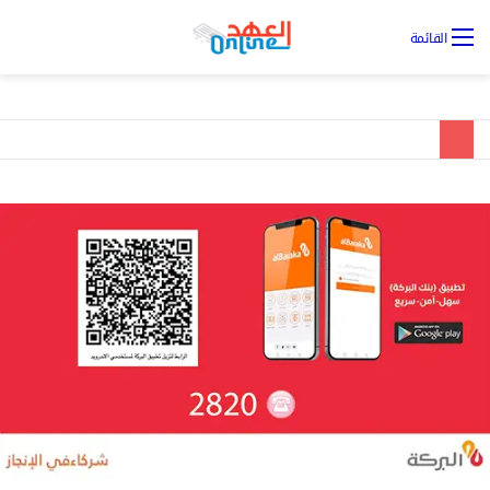
تس
القائمة
ال