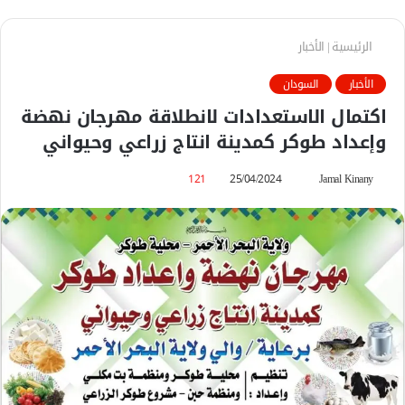
الرئيسية
|
الأخبار
الأخبار
السودان
اكتمال الاستعدادات لانطلاقة مهرجان نهضة
وإعداد طوكر كمدينة انتاج زراعي وحيواني
Jamal Kinany
أ
25/04/2024
121
ر
س
ل
ب
ر
ي
د
ا
إ
ل