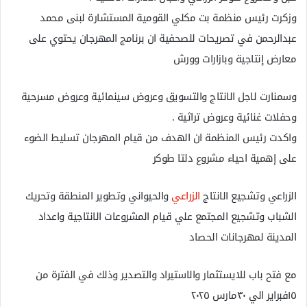
وزكرت رئيس منظمة بت مكلي القومية المستشارة لبنى محمد
عبدالرحمن في تصريحات للصحفية ان برنامج المهرجان يحتوي على
معارض إنتاجية وبازارات وورش
وسمنارت لاجل الانتاج والتسويق وعروض سينمائية وعروض مسرحية
وحفلات غنائية وعروض تراثية .
واكدت رئيس المنظمة ان الهدف من قيام المهرجان تسليط الضوء
على إهمية احياء مشروع دلتا طوكر
الزراعي وتشجيع الانتاج
الزراعي
والحيواني وتطوير المنطقة وتحريك
الشباب وتشجيع المجتمع علي قيام المشروعات الانتاجية واعداد
المدينة لمهرجانات الحصاد
مع فتح باب للايستثمار والاستيراد والتصدير وذلك في الفترة من
١٥فبراير الي ٣٠مارس ٢٠٢٥