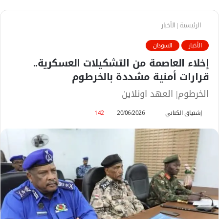
الرئيسية
|
الأخبار
الأخبار
السودان
إخلاء العاصمة من التشكيلات العسكرية..
قرارات أمنية مشددة بالخرطوم
الخرطوم| العهد اونلاين
إشتياق الكناني
أ
20/06/2026
142
ر
س
ل
ب
ر
ي
د
ا
إ