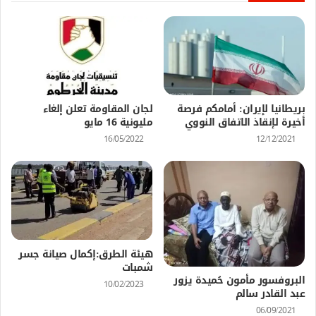
بريطانيا لإيران: أمامكم فرصة
لجان المقاومة تعلن إلغاء
أخيرة لإنقاذ الاتفاق النووي
مليونية 16 مايو
16/05/2022
12/12/2021
هيئة الطرق:إكمال صيانة جسر
شمبات
البروفسور مأمون حُميدة يزور
10/02/2023
عبد القادر سالم
06/09/2021