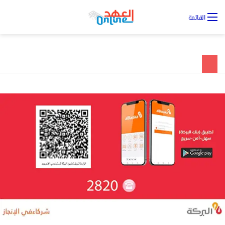
تس
القائمة
ال