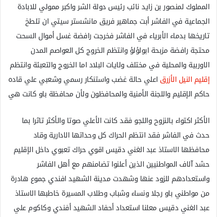
المملوك لمنصور بن زايد نائب رئيس دولة الشر واكبر ممولي للابادة
الجماعية في الفاشر أبت جماهير فريق مانشستر سيتي ان تلطخ
تاريخها بدماء الأبرياء في الفاشر فخرجت رافضة غسل أموال السحت
محتجة رافضة مزبحة ابولؤلؤ وانتظم الخروج كل العواصم المدن
الاوربية والمحلية في مختلف ولايات البلاد اما الخروج والتعبئة وانتظم
إقليم النيل الأزرق
اعلي حالة غضب واستنكار رسمي وشعبي علي قاده
حاكم الإقليم واللجنة الأمنية والمحافظون ولأن محافظة باو كانت هي
الأكثر اكتواء بالنزوح واللجو فقد كانت الأعلي صوتا والأكثر تاثرا بما
حدث في الفاشر فقد انتظم الحراك كل وحداتها الادارية وقاد
محافظها الاستاذ عبد الغني دقيس اقوي حراك تعبوي داخل الإقليم
حشد آلاف المواطنيين الذين أعلنوا تضامنهم مع أهل الفاشر
واستعدادهم للزود عنها وشهدت مدينة الشهيد افندي جموع هادرة
من مواطني باو رجلا ونساء وشباب وطلاب المسيرة خاطبها الاستاذ
عبد الغني دقيس معلنا استعداد أحفاد الشهيد أفندي وكاكوم علي