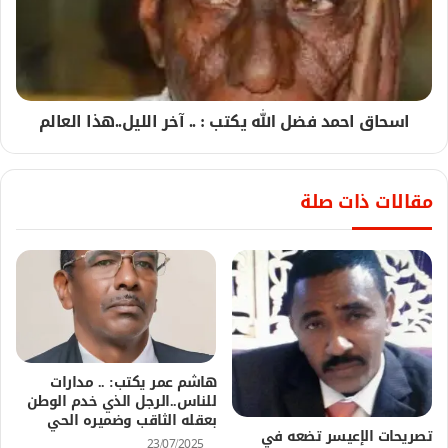
اسحاق احمد فضل الله يكتب : .. آخر الليل..هذا العالم
مقالات ذات صلة
هاشم عمر يكتب: .. مدارات
للناس..الرجل الذي خدم الوطن
بعقله الثاقب وضميره الحي
تصريحات الإعيسر تضعه في
23/07/2025