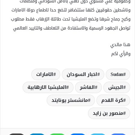
وحقوقية علي مستوي دول تعني بالامن السوداني ومنظمات
وناشطين حقوقيين كلها ستتضافر لتضع حدا لاطماع دولة الامارات
وكبح جماح شرها وتضع المليشيا تحت طائلة الإرهاب فقط مطلوب
تواصل الجهود الرسمية والاستفادة من التعاطف والتاييد العالمي
هذا مالدي
والرأي لكم
Sudan
اخبار السودان
الامارات
الجيش
الفاشر
المليشيا الارھابية
كرة القدم
مانشستر يونايتد
منصور بن زايد