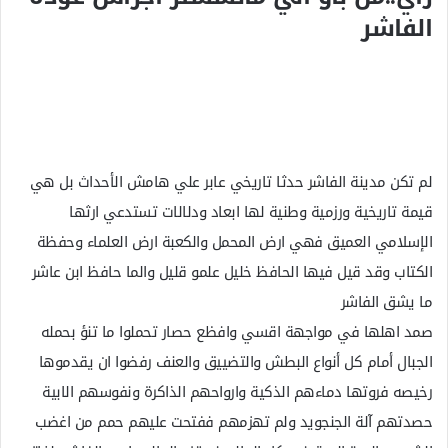
الفاشر
لم تكن مدينة الفاشر حدثا تاريخي عابر علي هامش الأحداث بل هي
قيمة تاريخية ورزمية وطنية لها ابعاد ودلالات تستدعي ارثها
الإسلامي العميق فهي ارض المحمل والكعبة ارض العلماء وحفظة
الكتاب وقد قيل فيها الحافظ خليل علمو قليل والما حافظ ابن عاشر
ما يشق الفاشر
صمد اهلها في مواجهة اقسي وافظع حصار تحملوا ما تنؤ بحمله
الجبال أمام كل أنواع البطش والتضييق والعنف رفضوا ان يقدموها
رخيصه فروتها دماءهم الذكية وارواحهم الذاكرة ونفوسهم الابية
حصدتهم آلة الجنجويد ولم تهزمهم ففتحت عليهم حمم من اغضب