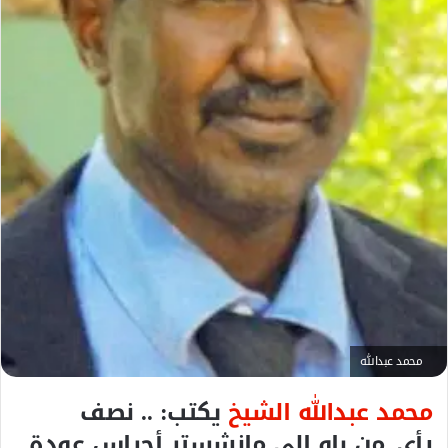
ك
ت
ر
و
ن
ي
ا
محمد عبدالله
محمد عبدالله الشيخ
يكتب: .. نصف
رأي..من باو الي مانشستر أجراس عودة