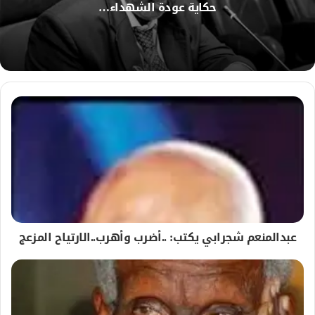
و
حكاية عودة الشهداء…
ي
ب
عبدالمنعم شجرابي يكتب: ..أضرب وأهرب..الارتياح المزعج