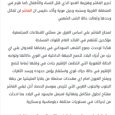
تحرير الفاشر وهزيمة العدو الذي قتل النساء والأطفال كما هزم في
المنطقة الغربية وسنجه وجبل موية وأكد دقيس ان
الفاشر
لن تقاتل
وحدها وتعالت حالة الضب الشعبي
لمجازر الفاشر علي اساس العرق من ممثلي القطاعات المجتمعية
مؤكدين ثقتهم في القائد العام للقوات المسلحة
هكذا توحدت جموع الشعب السوداني في رفضاها للعدوان علي اي
جزء من أجزاء البلاد لتصبح الجبهة الداخلية في اقوي حالاتها وتواجه
الحالة التعبوية التي انتظمت الإقليم جاءت في وقتها تماما لتضع
الإقليم في حالة حراك قوي واستنفار يؤمن حدوده ويسد الثغرات
ويفتح العيون امام اي مهددات محتملة من بقايا المليشيا من جهة
الجنوب والجنوب الغربي التي تتربص بموسم الحصاد أذن تبقي الفاشر
مفتاح لحلول متكامل ونهائية لمجمل مايسود في البلاد بما احدثت
من تحركات في مستويات مختلفة دبلوماسية وعسكرية