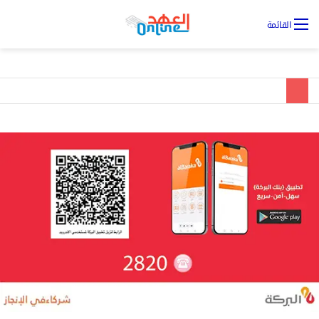
تس
القائمة
ال