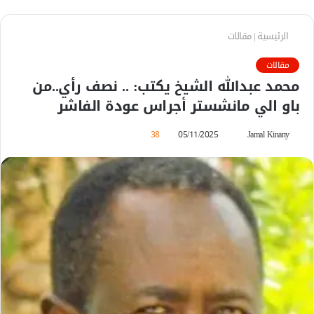
الرئيسية
|
مقالات
مقالات
محمد عبدالله الشيخ يكتب: .. نصف رأي..من
باو الي مانشستر أجراس عودة الفاشر
Jamal Kinany
أ
05/11/2025
38
ر
س
ل
ب
ر
ي
د
ا
إ
ل