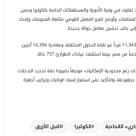
ود تفاوت في وفرة الأدوية والمستهلكات الخاصة بالكوليرا وحمى
المنظمات. وأوضح تقرير المعمل القومي متابعة الفحوصات وإمداد
، إلى جانب تدشين معامل جوالة جديدة.
أما تقرير الحجر الصحي فأكد وصول 11,343 فرداً عبر نقاط الدخول المختلفة، ومغادرة 16,396 آخرين،
ذلت رغم محدودية الإمكانيات، موجهاً بضرورة دقة تحديد التدخلات
 بجهودها، والتأكيد على استمرار إسناد الولايات وتركيب أجهزة
ريء الاتحادية
الكوليرا
النيل الأزرق