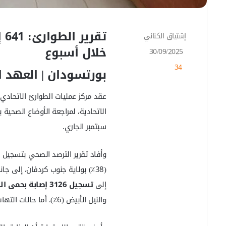
إشتياق الكناني
أ
ر
خلال أسبوع
30/09/2025
س
34
ل
بورتسودان | العهد ا
ب
ر
ي
د
ا
سبتمبر الجاري.
إ
ل
ك
وأفاد تقرير الترصد الصحي بتسجيل
ت
(38٪) بولاية جنوب كردفان، إلى جا
ر
و
إلى
تسجيل 3126 إصابة بحمى الضنك في 7 ولايات
ن
والنيل الأبيض (6٪). أما حالات التهاب الكبد فقد بلغت 102 إصابة جميعها بولاية الجزيرة.
ي
ا