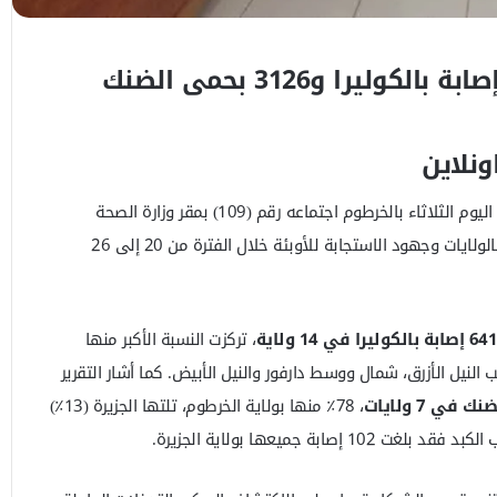
تقرير الطوارئ: 641 إصابة بالكوليرا و3126 بحمى الضنك
ونلاين
عقد مركز عمليات الطوارئ الاتحادي اليوم الثلاثاء بالخرطوم اجتماعه رقم (109) بمقر وزارة الصحة
الاتحادية، لمراجعة الأوضاع الصحية بالولايات وجهود الاستجابة للأوبئة خلال الفترة من 20 إلى 26
641 إصابة بالكوليرا في 14 ولاية
، تركزت النسبة الأكبر منها
نب النيل الأزرق، شمال ووسط دارفور والنيل الأبيض. كما أشار التقرير
، 78٪ منها بولاية الخرطوم، تلتها الجزيرة (13٪)