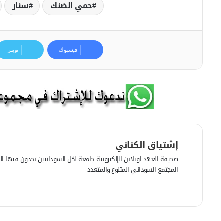
حمي الضنك
سنار
فيسبوك
تويتر
إشتياق الكناني
صحيفة العهد اونلاين الإلكترونية جامعة لكل السودانيين تجدون فيها الرأي
المجتمع السوداني المتنوع والمتعدد
ف
ي
م
س
و