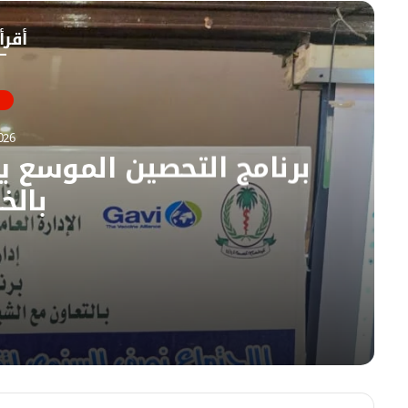
ب
ق
و
ع
أقرأ
ك
ا
ل
و
ي
ب
026
برنامج التحصين الموسع 
بالخ
08/08/2026
برنامج التحصين الموسع يعقد اجتماعه النصف سن
08/08/2026