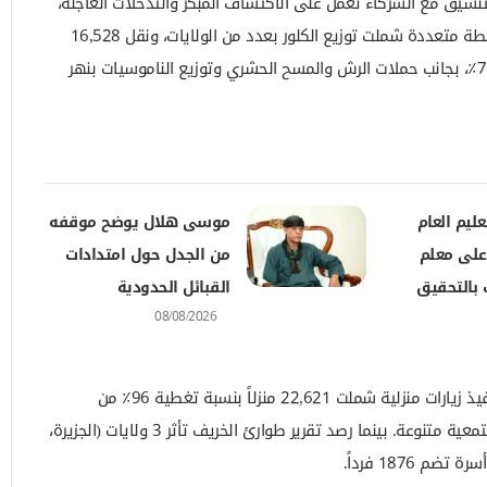
التنسيق مع الشركاء تعمل على الاكتشاف المبكر والتدخلات العاجلة،
فيما أشار تقرير صحة البيئة إلى أنشطة متعددة شملت توزيع الكلور بعدد من الولايات، ونقل 16,528
طناً من النفايات بنسبة إنجاز بلغت 76٪، بجانب حملات الرش والمسح الحشري وتوزيع الناموسيات بنهر
عليم العام
موسى هلال يوضح موقفه
 على معلم
من الجدل حول امتدادات
 بالتحقيق
القبائل الحدودية
08/08/2026
كما كشف تقرير تعزيز الصحة عن تنفيذ زيارات منزلية شملت 22,621 منزلاً بنسبة تغطية 96٪ من
المستهدف، إضافة إلى تدخلات مجتمعية متنوعة. بينما رصد تقرير طوارئ الخريف تأثر 3 ولايات (الجزيرة،